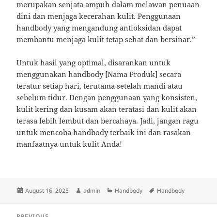
merupakan senjata ampuh dalam melawan penuaan
dini dan menjaga kecerahan kulit. Penggunaan
handbody yang mengandung antioksidan dapat
membantu menjaga kulit tetap sehat dan bersinar.”
Untuk hasil yang optimal, disarankan untuk
menggunakan handbody [Nama Produk] secara
teratur setiap hari, terutama setelah mandi atau
sebelum tidur. Dengan penggunaan yang konsisten,
kulit kering dan kusam akan teratasi dan kulit akan
terasa lebih lembut dan bercahaya. Jadi, jangan ragu
untuk mencoba handbody terbaik ini dan rasakan
manfaatnya untuk kulit Anda!
Posted
Author
Categories
Tags
August 16, 2025
admin
Handbody
Handbody
on
Post
PREVIOUS