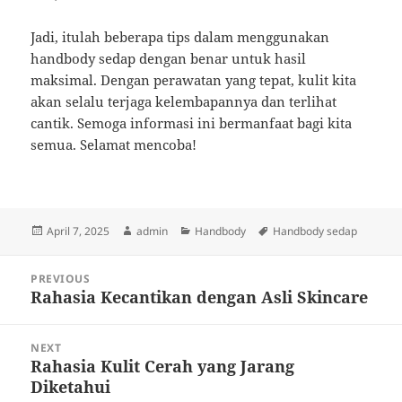
Jadi, itulah beberapa tips dalam menggunakan
handbody sedap dengan benar untuk hasil
maksimal. Dengan perawatan yang tepat, kulit kita
akan selalu terjaga kelembapannya dan terlihat
cantik. Semoga informasi ini bermanfaat bagi kita
semua. Selamat mencoba!
Posted
Author
Categories
Tags
April 7, 2025
admin
Handbody
Handbody sedap
on
Post
PREVIOUS
navigation
Rahasia Kecantikan dengan Asli Skincare
Previous
post:
NEXT
Rahasia Kulit Cerah yang Jarang
Next
Diketahui
post: