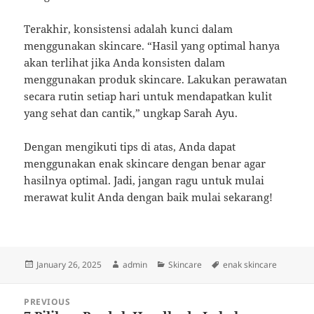
Terakhir, konsistensi adalah kunci dalam
menggunakan skincare. “Hasil yang optimal hanya
akan terlihat jika Anda konsisten dalam
menggunakan produk skincare. Lakukan perawatan
secara rutin setiap hari untuk mendapatkan kulit
yang sehat dan cantik,” ungkap Sarah Ayu.
Dengan mengikuti tips di atas, Anda dapat
menggunakan enak skincare dengan benar agar
hasilnya optimal. Jadi, jangan ragu untuk mulai
merawat kulit Anda dengan baik mulai sekarang!
Posted
Author
Categories
Tags
January 26, 2025
admin
Skincare
enak skincare
on
Post
PREVIOUS
navigation