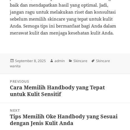
baik dan mendapatkan hasil yang optimal. Jadi,
jangan ragu untuk melakukan riset dan konsultasi
sebelum memilih skincare yang tepat untuk kulit
Anda. Semoga tips ini bermanfaat bagi Anda dalam
merawat kulit dan menjaga kesehatan kulit Anda.
Posted
Author
Categories
Tags
September 8, 2025
admin
Skincare
Skincare
on
wanita
Post
PREVIOUS
navigation
Cara Memilih Handbody yang Tepat
Previous
untuk Kulit Sensitif
post:
NEXT
Tips Memilih Oke Handbody yang Sesuai
Next
dengan Jenis Kulit Anda
post: