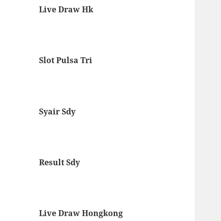
Live Draw Hk
Slot Pulsa Tri
Syair Sdy
Result Sdy
Live Draw Hongkong