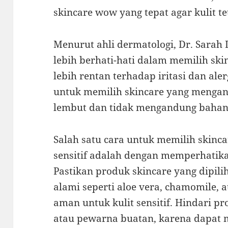
skincare wow yang tepat agar kulit te
Menurut ahli dermatologi, Dr. Sarah Le
lebih berhati-hati dalam memilih skin
lebih rentan terhadap iritasi dan aler
untuk memilih skincare yang menga
lembut dan tidak mengandung bahan 
Salah satu cara untuk memilih skinca
sensitif adalah dengan memperhatik
Pastikan produk skincare yang dipi
alami seperti aloe vera, chamomile, a
aman untuk kulit sensitif. Hindari
atau pewarna buatan, karena dapat 