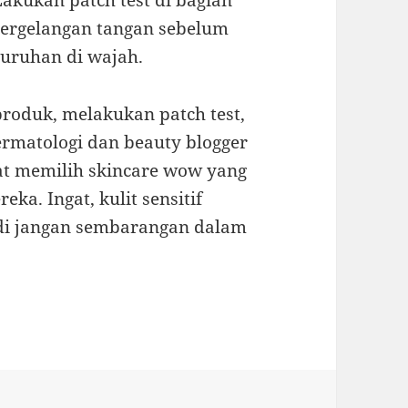
 Lakukan patch test di bagian
pergelangan tangan sebelum
luruhan di wajah.
oduk, melakukan patch test,
rmatologi dan beauty blogger
apat memilih skincare wow yang
eka. Ingat, kulit sensitif
di jangan sembarangan dalam