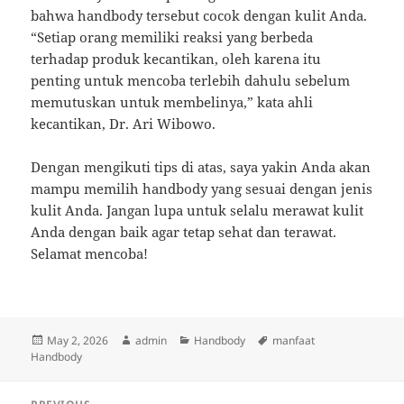
bahwa handbody tersebut cocok dengan kulit Anda.
“Setiap orang memiliki reaksi yang berbeda
terhadap produk kecantikan, oleh karena itu
penting untuk mencoba terlebih dahulu sebelum
memutuskan untuk membelinya,” kata ahli
kecantikan, Dr. Ari Wibowo.
Dengan mengikuti tips di atas, saya yakin Anda akan
mampu memilih handbody yang sesuai dengan jenis
kulit Anda. Jangan lupa untuk selalu merawat kulit
Anda dengan baik agar tetap sehat dan terawat.
Selamat mencoba!
Posted
Author
Categories
Tags
May 2, 2026
admin
Handbody
manfaat
on
Handbody
Post