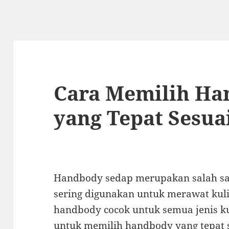
Cara Memilih Ha
yang Tepat Sesuai
Handbody sedap merupakan salah sa
sering digunakan untuk merawat kul
handbody cocok untuk semua jenis kul
untuk memilih handbody yang tepat se