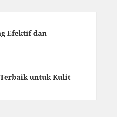
g Efektif dan
Terbaik untuk Kulit