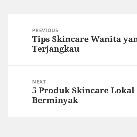
Post
navigation
PREVIOUS
Tips Skincare Wanita yan
Previous
Terjangkau
post:
NEXT
5 Produk Skincare Lokal 
Next
Berminyak
post: