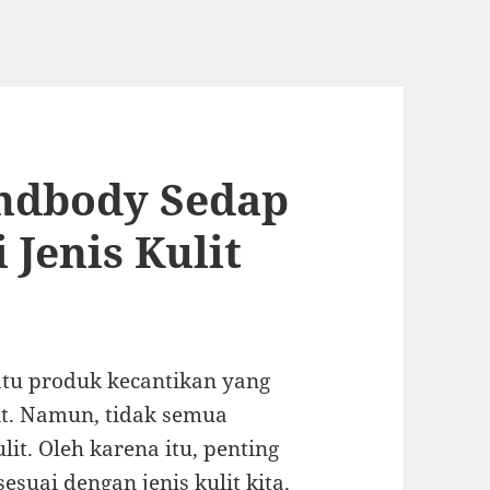
ndbody Sedap
 Jenis Kulit
tu produk kecantikan yang
it. Namun, tidak semua
it. Oleh karena itu, penting
suai dengan jenis kulit kita.