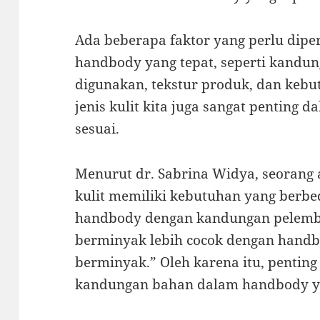
Ada beberapa faktor yang perlu dipe
handbody yang tepat, seperti kandu
digunakan, tekstur produk, dan kebut
jenis kulit kita juga sangat penting
sesuai.
Menurut dr. Sabrina Widya, seorang a
kulit memiliki kebutuhan yang berb
handbody dengan kandungan pelembap
berminyak lebih cocok dengan handb
berminyak.” Oleh karena itu, penti
kandungan bahan dalam handbody ya