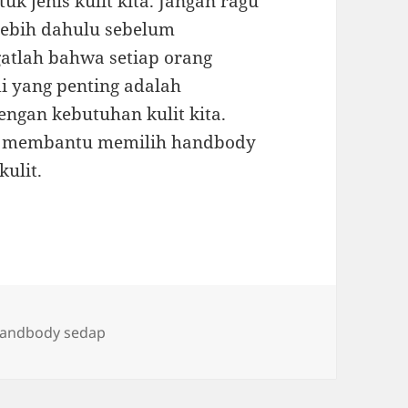
 jenis kulit kita. Jangan ragu
lebih dahulu sebelum
gatlah bahwa setiap orang
di yang penting adalah
gan kebutuhan kulit kita.
am membantu memilih handbody
kulit.
ags
andbody sedap