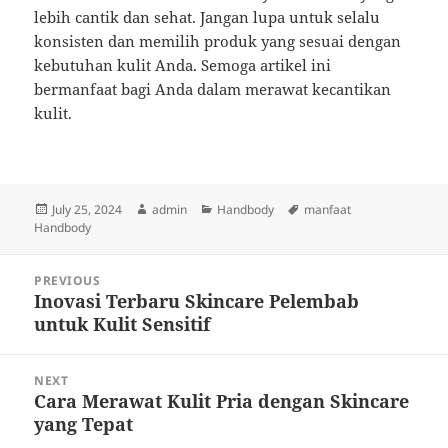
lebih cantik dan sehat. Jangan lupa untuk selalu
konsisten dan memilih produk yang sesuai dengan
kebutuhan kulit Anda. Semoga artikel ini
bermanfaat bagi Anda dalam merawat kecantikan
kulit.
Posted
Author
Categories
Tags
July 25, 2024
admin
Handbody
manfaat
on
Handbody
Post
PREVIOUS
navigation
Inovasi Terbaru Skincare Pelembab
Previous
untuk Kulit Sensitif
post:
NEXT
Cara Merawat Kulit Pria dengan Skincare
Next
yang Tepat
post: