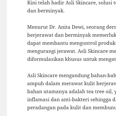
Kini telah hadir Asli Skincare, solusi
dan berminyak.
Menurut Dr. Anita Dewi, seorang der
berjerawat dan berminyak memerluk
dapat membantu mengontrol produks
mengurangi jerawat. Asli Skincare 
diformulasikan khusus untuk mengata
Asli Skincare mengandung bahan-baha
ampuh dalam merawat kulit berjeraw
bahan utamanya adalah tea tree oil, y
inflamasi dan anti-bakteri sehingg
peradangan pada kulit dan membunu