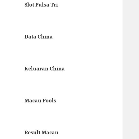
Slot Pulsa Tri
Data China
Keluaran China
Macau Pools
Result Macau