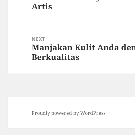
Artis
post:
NEXT
Manjakan Kulit Anda de
Next
Berkualitas
post:
Proudly powered by WordPress