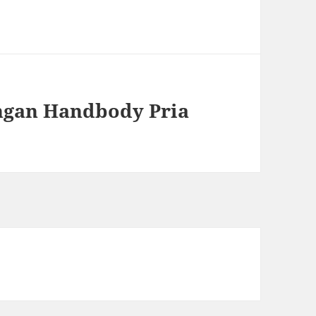
ngan Handbody Pria