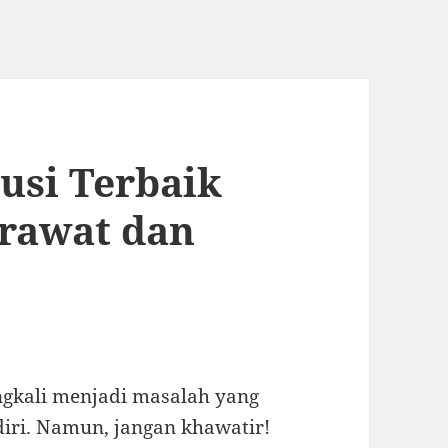
lusi Terbaik
erawat dan
ngkali menjadi masalah yang
iri. Namun, jangan khawatir!