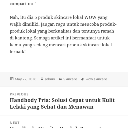
compact ini.”
Nah, itu dia 5 produk skincare lokal WOW yang
wajib dimiliki. Jangan ragu untuk mencoba produk-
produk lokal yang berkualitas dan tentunya ramah
di kantong. Semoga artikel ini bermanfaat untuk
kamu yang sedang mencari produk skincare lokal
terbaik!
Posted
Author
Categories
Tags
May 22, 2026
admin
Skincare
wow skincare
on
Post
PREVIOUS
navigation
Handbody Pria: Solusi Cepat untuk Kulit
Previous
Lelaki yang Sehat dan Menawan
post:
NEXT