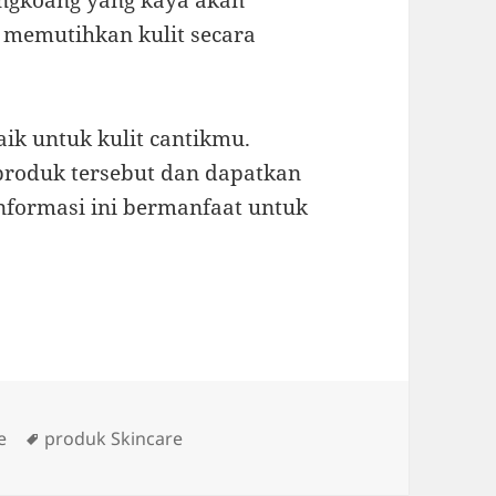
ngkoang yang kaya akan
 memutihkan kulit secara
aik untuk kulit cantikmu.
produk tersebut dan dapatkan
informasi ini bermanfaat untuk
ies
Tags
e
produk Skincare