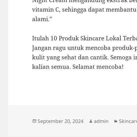
Night Cream mengandung ekstrak be
vitamin C, sehingga dapat membantu
alami.”
Itulah 10 Produk Skincare Lokal Terb
Jangan ragu untuk mencoba produk-
kulit yang sehat dan cantik. Semoga 
kalian semua. Selamat mencoba!
Posted
Author
Categor
September 20, 2024
admin
Skincar
on