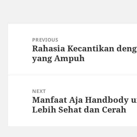
Post
navigation
PREVIOUS
Rahasia Kecantikan den
Previous
yang Ampuh
post:
NEXT
Manfaat Aja Handbody u
Next
Lebih Sehat dan Cerah
post: